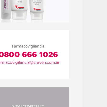
Farmacovigilancia
0800 666 1026
armacovigilancia@craveri.com.ar
® 2021 CRAVERI S.A.I.C.