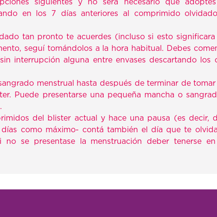
ciones siguientes y no será necesario que adoptes
uando en los 7 días anteriores al comprimido olvida
dado tan pronto te acuerdes (incluso si esto significar
mento, seguí tomándolos a la hora habitual. Debes comen
 sin interrupción alguna entre envases descartando lo
sangrado menstrual hasta después de terminar de tomar
ister. Puede presentarse una pequeña mancha o sangrad
.
imidos del blister actual y hace una pausa (es decir, d
 días como máximo- contá también el día que te olvida
 Si no se presentase la menstruación deber tenerse en